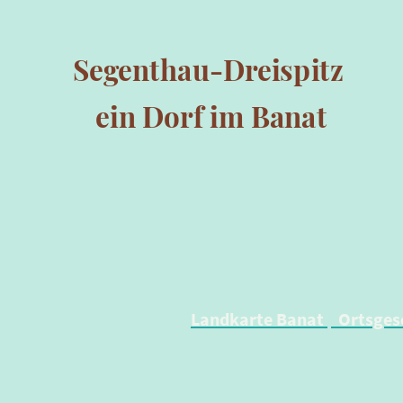
Segenthau-Dreispitz
ein Dorf im Banat
Landkarte Banat
Ortsges