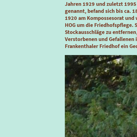
Jahren 1929 und zuletzt 1995 
genannt, befand sich bis ca. 1
1920 am Kompossesorat und wu
HOG um die Friedhofspflege. S
Stockausschläge zu entfernen,
Verstorbenen und Gefallenen 
Frankenthaler Friedhof ein Ge