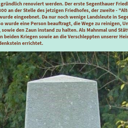
gründlich renoviert werden. Der erste Segenthauer Fried
800 an der Stelle des jetzigen Friedhofes, der zweite - "Al
rde eingeebnet. Da nur noch wenige Landsleute in Sege
o wurde eine Person beauftragt, die Wege zu reinigen, U
 sowie den Zaun instand zu halten. Als Mahnmal und Stät
in beiden Kriegen sowie an die Verschleppten unserer H
denkstein errichtet.