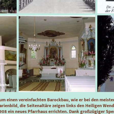
h um einen vereinfachten Barockbau, wie er bei den meiste
Marienbild, die Seitenaltäre zeigen links den Heiligen Wend
 1908 ein neues Pfarrhaus errichten. Dank großzügiger Spe